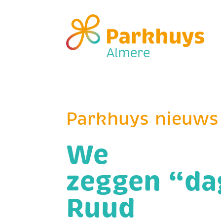
Parkhuys nieuws
We
zeggen “da
Ruud