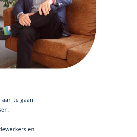
g aan te gaan
sen.
edewerkers en