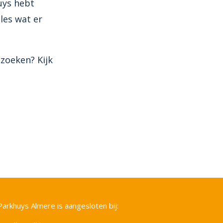
huys hebt
les wat er
zoeken? Kijk
Parkhuys Almere is aangesloten bij: