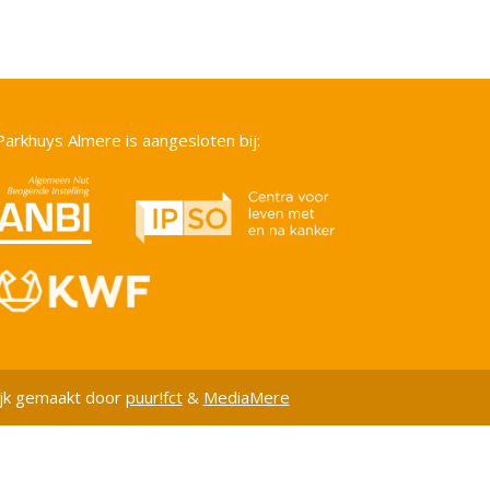
Parkhuys Almere is aangesloten bij:
jk gemaakt door
puur!fct
&
MediaMere