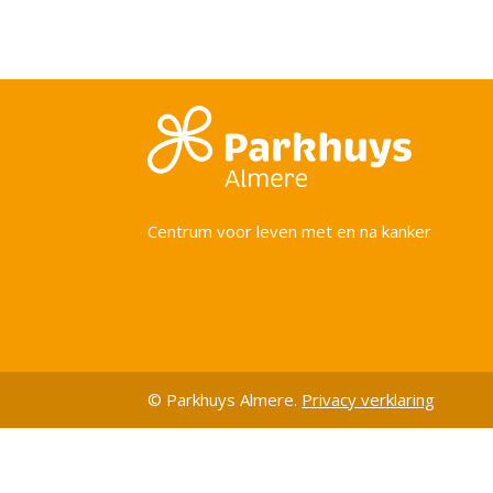
Centrum voor leven met en na kanker
© Parkhuys Almere.
Privacy verklaring