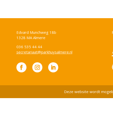
Edvard Munchweg 18b
1328 MA Almere
036 535 44 44
secretariaat@parkhuysalmere.nl
Deze website wordt mogeli