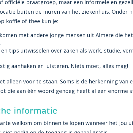
f officiële praatgroep, maar een informele en gezell
 locatie buiten de muren van het ziekenhuis. Onder 
 koffie of thee kun je:
 komen met andere jonge mensen uit Almere die het
.
 en tips uitwisselen over zaken als werk, studie, ve
tig aanhaken en luisteren. Niets moet, alles mag!
iet alleen voor te staan. Soms is de herkenning van 
oot die aan één woord genoeg heeft al een enorme s
che informatie
harte welkom om binnen te lopen wanneer het jou u
 niet nodig en de toegang is geheel gratis