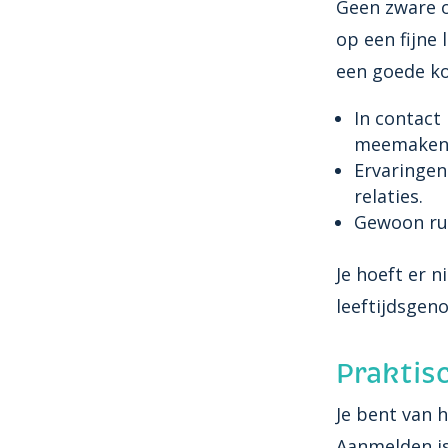
Geen zware o
op een fijne
een goede kop
In contact
meemaken
Ervaringen
relaties.
Gewoon rus
Je hoeft er n
leeftijdsgen
Praktis
Je bent van 
Aanmelden is