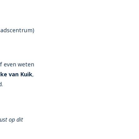
tadscentrum)
af even weten
ke van Kuik
,
d.
ust op dit