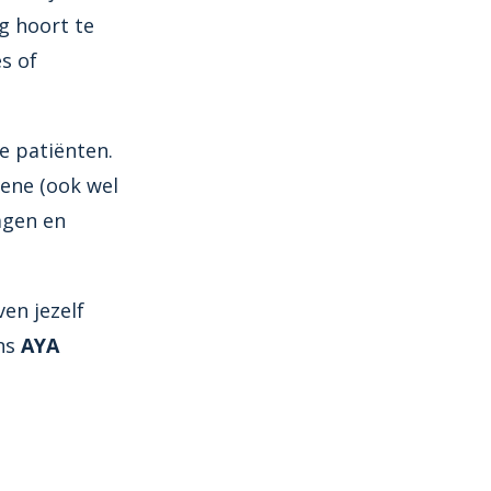
ig hoort te
es of
e patiënten.
sene (ook wel
agen en
en jezelf
ons
AYA