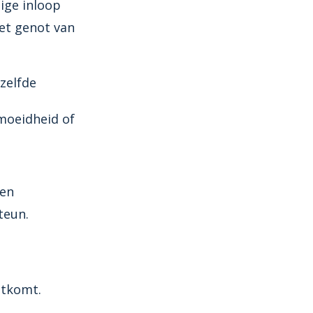
ige inloop
het genot van
zelfde
rmoeidheid of
een
teun.
itkomt.