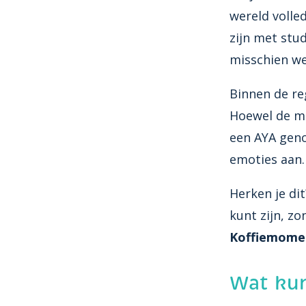
wereld volled
zijn met stud
misschien wel
Binnen de re
Hoewel de me
een AYA ge
emoties aan.
Herken je di
kunt zijn, z
Koffiemome
Wat kun