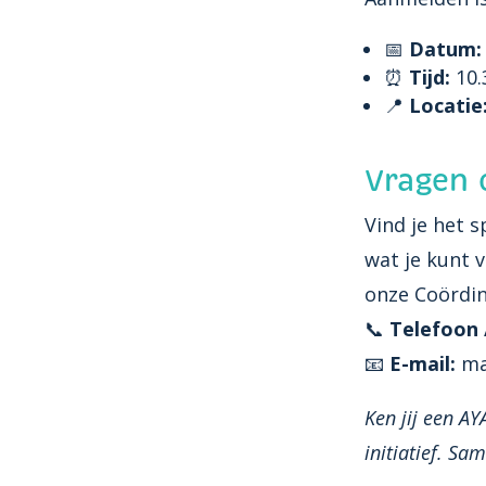
📅
Datum:
⏰
Tijd:
10.
📍
Locatie
Vragen o
Vind je het 
wat je kunt
onze Coördin
📞
Telefoon 
📧
E-mail:
ma
Ken jij een AY
initiatief. S